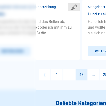
gelnder Gehorsam ❯ Grunderziehung
Mangelnder
len
Hund zu si
 gewöhne ich dem Hund das Bellen ab,
Hallo, Ich 
n es an der Tür klingelt oder ich mit ihm zu
und wollte 
se vorfahre? Er begrüßt die ...
sie sich na
WEITERLESEN
WEITE
❮
1
...
48
...
2
Beliebte Kategorien