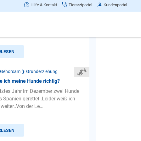
Hilfe & Kontakt
Tierarztportal
Kundenportal
olte mal fragen wie ich es hin
as mein Hund keine Menschen und
eine Kleinkinder mehr ansp...
RLESEN
 Gehorsam ❯ Grunderziehung
e ich meine Hunde richtig?
etztes Jahr im Dezember zwei Hunde
s Spanien gerettet..Leider weiß ich
weiter..Von der Le...
RLESEN