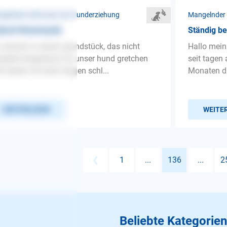
gelnder Gehorsam ❯ Grunderziehung
Mangelnder
ckruf-Kommando
Ständig be
 wohnen in einem grundstück, das nicht
Hallo mein
plett eingezäunt ist; unser hund gretchen
seit tagen
ft daher mit einer langen schl...
Monaten dre
WEITERLESEN
WEITE
❮
1
...
136
...
2
Beliebte Kategorien