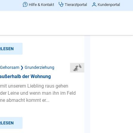
sich nicht unterordnen / greift an.
Hilfe & Kontakt
Tierarztportal
Kundenportal
 habe ein Problem mit meinem 4
en Spitzwelpen. Wenn sie draußen
s ins Maul bekommen hat,...
RLESEN
 Gehorsam ❯ Grunderziehung
außerhalb der Wohnung
 mit unserem Liebling raus gehen
n der Leine und wenn man ihn im Feld
ine abmacht kommt er...
RLESEN