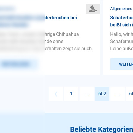
gemeines
Allgemeines
d bellt draußen ununterbrochen bei
Schäferhun
deren Hunden
beißt sich 
bes Team, unsere 3-jährige Chihuahua
Hallo, wir
din bellt draußen Hunde ohne
Schäferhun
erbrechung an. Das Verhalten zeigt sie auch,
Leine außer
WEITERLESEN
WEITE
❮
1
...
602
...
6
Beliebte Kategorien