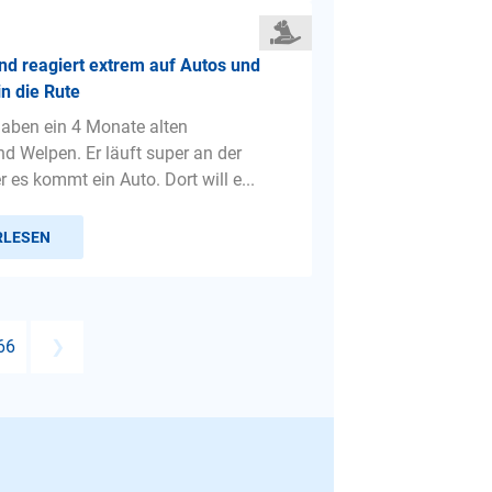
d reagiert extrem auf Autos und
in die Rute
 haben ein 4 Monate alten
d Welpen. Er läuft super an der
 es kommt ein Auto. Dort will e...
RLESEN
66
❯