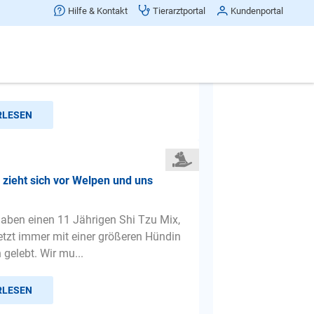
t zu anderen Menschen und Hunden
Hilfe & Kontakt
Tierarztportal
Kundenportal
e Hündin ist drei Jahre alt, hat einen
ist sehr verspielt aber sobald wir
zum Toben und ...
RLESEN
 zieht sich vor Welpen und uns
 haben einen 11 Jährigen Shi Tzu Mix,
jetzt immer mit einer größeren Hündin
elebt. Wir mu...
RLESEN