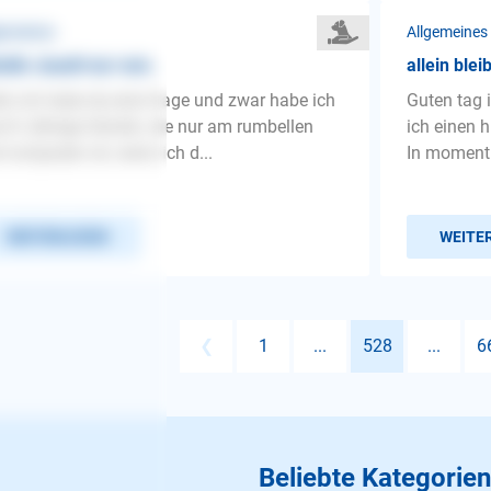
gemeines
Allgemeines
din Jauelt nur rum.
allein blei
lo ich habe da eine frage und zwar habe ich
Guten tag 
e 8 Jährige Hündin, die nur am rumbellen
ich einen h
 rumjaulen ist, wenn ich d...
In moment i
WEITERLESEN
WEITE
❮
1
...
528
...
6
Beliebte Kategorien