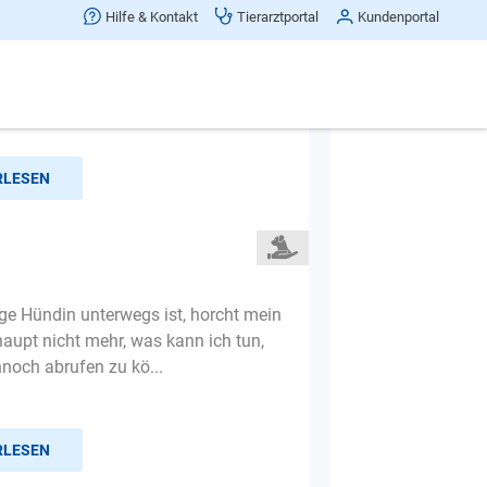
 bei alleine sein
Hilfe & Kontakt
Tierarztportal
Kundenportal
nn unsere Gemma alleine ist...Es
ch höchstens mal um eine
ettert sie auf den Wohnzimmerti...
RLESEN
ge Hündin unterwegs ist, horcht mein
aupt nicht mehr, was kann ich tun,
noch abrufen zu kö...
RLESEN