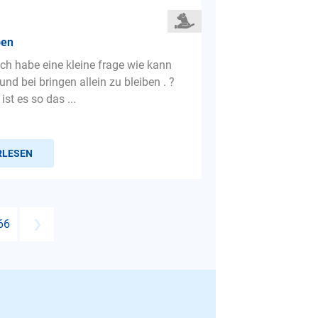
ben
ich habe eine kleine frage wie kann
und bei bringen allein zu bleiben . ?
st es so das ...
RLESEN
66
❯