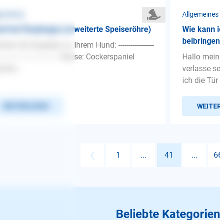
gemeines
Allgemeines
d hat Ösophagus (erweiterte Speiseröhre)
Wie kann i
beibringe
hen Sie Angaben zu Ihrem Hund: ------------------
-------------------------------- Rasse: Cockerspaniel
Hallo mein
chle...
verlasse s
ich die Tür 
WEITERLESEN
WEITE
❮
1
...
41
...
6
Beliebte Kategorien