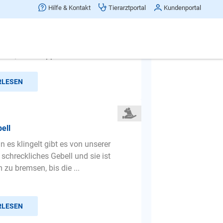
nachts, gefühlt,- seit Ersthund nicht
Hilfe & Kontakt
Tierarztportal
Kundenportal
. Getragenes Shirt i...
ir hatten zwei Hunde, die alte Dame
 Wohnzimmer, die jüngere
und, seit kanpp drei Jahren b...
RLESEN
ell
 es klingelt gibt es von unserer
schreckliches Gebell und sie ist
 zu bremsen, bis die ...
RLESEN