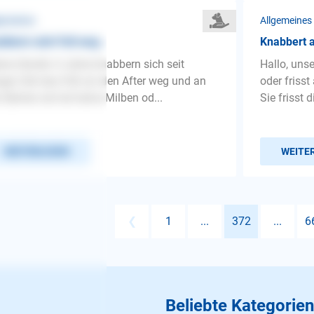
gemeines
Allgemeines
bbern sich Fell weg
Knabbert a
ne Hündin 4 Jahre knabbern sich seit
Hallo, uns
iger Zeit das Fell um den After weg und an
oder frisst
 Beinen.sie hat keine Milben od...
Sie frisst 
WEITERLESEN
WEITE
❮
1
...
372
...
6
Beliebte Kategorien