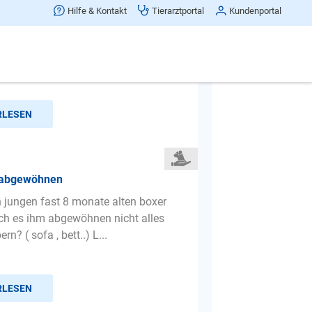
Hilfe & Kontakt
Tierarztportal
Kundenportal
haben uns Anfang Juli einen
drüden aus Ungarn geholt. Leider
in paar Sachen die ich gerne...
RLESEN
 abgewöhnen
 jungen fast 8 monate alten boxer
ich es ihm abgewöhnen nicht alles
n? ( sofa , bett..) L...
RLESEN