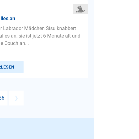
lles an
er Labrador Mädchen Sisu knabbert
 alles an, sie ist jetzt 6 Monate alt und
die Couch an...
RLESEN
66
❯