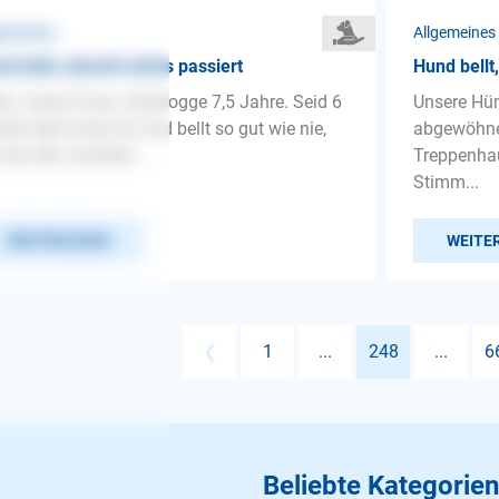
gemeines
Allgemeines
d bellt, obwohl nichts passiert
Hund bell
lo, meine Franz. Bulldogge 7,5 Jahre. Seid 6
Unsere Hün
ren lebt er bei mir und bellt so gut wie nie,
abgewöhne
 bei sehr schrillen ...
Treppenha
Stimm...
WEITERLESEN
WEITE
❮
1
...
248
...
6
Beliebte Kategorien