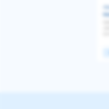
Meiste Antworten
All
Neuste
MIT GOOGLE ANMELDEN
Hun
Alphabetisch A-Z
Hal
ODER
Jah
SCHLIESSEN
ABMELDEN
nur
E-Mail-Adresse
WEITER
Rasse