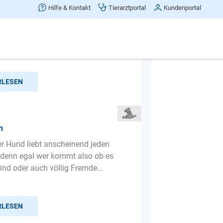
n
Hilfe & Kontakt
Tierarztportal
Kundenportal
r Hund ist immer wenn Besuch
 am anspringen wie bekomm ich das
RLESEN
n
er Hund liebt anscheinend jeden
denn egal wer kommt also ob es
ind oder auch völlig Fremde...
RLESEN