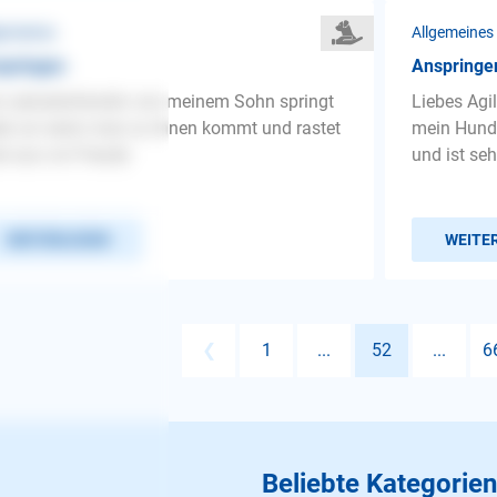
gemeines
Allgemeines
springen
Anspringe
 Labradorhündin von meinem Sohn springt
Liebes Agi
en an wenn man zu ihnen kommt und rastet
mein Hund 
al aus vor Freude.
und ist seh
WEITERLESEN
WEITE
❮
1
...
52
...
6
Beliebte Kategorien