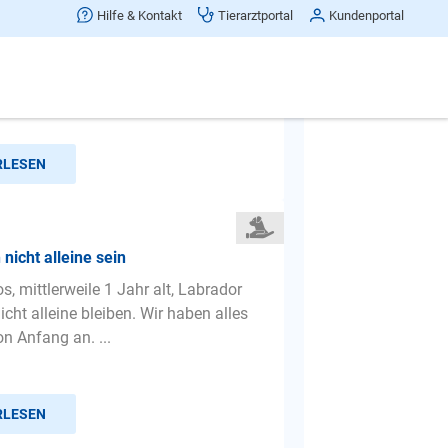
nicht alleine bleiben
Hilfe & Kontakt
Tierarztportal
Kundenportal
s kurz zu machen Ich habe eine Jack
in 5 Jahre alt ich habe sie allerdings
 Jahre Di...
RLESEN
nicht alleine sein
s, mittlerweile 1 Jahr alt, Labrador
cht alleine bleiben. Wir haben alles
n Anfang an. ...
RLESEN