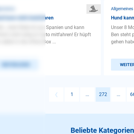
gemeines
Allgemeines
d kann nicht Autofahren
Hund kann
lo , mein Rüde ist aus Spanien und kann
Unser 8 Mo
fach nicht ruhig im Auto mitfahren! Er hüpft
Ben steht 
 selbst in die offene Box ...
gehen habe
WEITERLESEN
WEITE
❮
1
...
272
...
6
Beliebte Kategorien