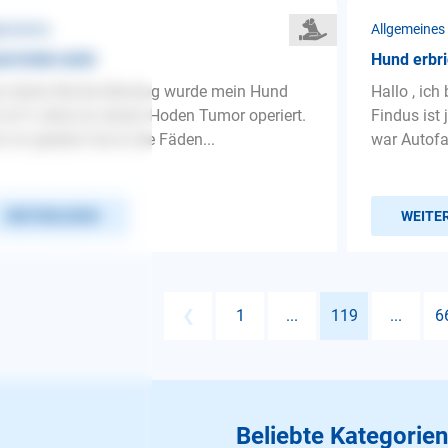
gemeines
Allgemeines
d trinkt nicht
Hund erbr
o letzte Woche Montag wurde mein Hund
Hallo , ich
 ist 9 Jahre an einem Hoden Tumor operiert.
Findus ist 
 vor gestern hat er die Fäden...
war Autofah
WEITERLESEN
WEITE
❮
1
...
119
...
6
Beliebte Kategorien