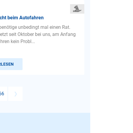
icht beim Autofahren
 benötige unbedingt mal einen Rat.
jetzt seit Oktober bei uns, am Anfang
ren kein Probl...
RLESEN
66
❯