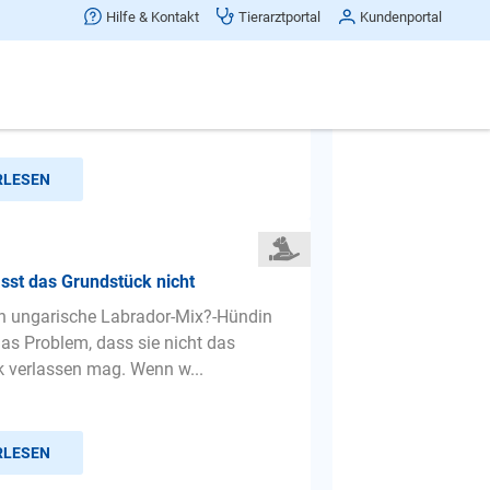
n springen
Hilfe & Kontakt
Tierarztportal
Kundenportal
em Zula ist übern Zaun gesprungen
n Mann war und der angehalten ist
hzufragen und daraufhi...
RLESEN
sst das Grundstück nicht
en ungarische Labrador-Mix?-Hündin
das Problem, dass sie nicht das
 verlassen mag. Wenn w...
RLESEN