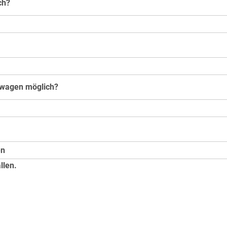
ch?
gswagen möglich?
en
llen.