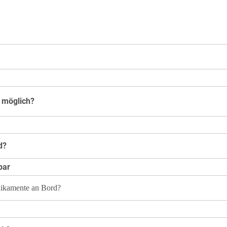
 möglich?
d?
rbar
dikamente an Bord?