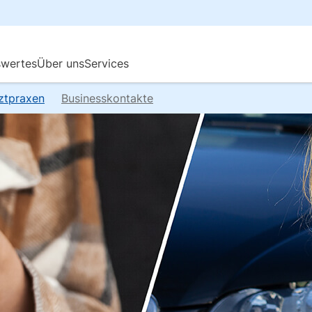
rztpraxen
Businesskontakte