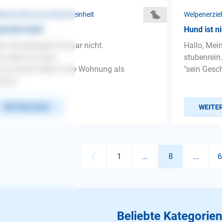
penerziehung ❯ Stubenreinheit
Welpenerzie
d hört nicht
Hund ist n
er Hundewelpe hört gar nicht.
Hallo, Mein
 sollen wir tuen.
stubenrein.
 er macht lieber in die Wohnung als
"sein Gesch
außen
WEITERLESEN
WEITE
❮
1
...
8
...
6
Beliebte Kategorien