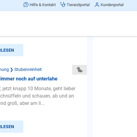
lpen chihuahua mischling
Hilfe & Kontakt
Tierarztportal
Kundenportal
abe eine fragen ich habe seit 3 tage
en sie ist 9 wochen jung aber sie
sen kein kaka nur ...
RLESEN
hung ❯ Stubenreinheit
 immer noch auf unterlahe
, jetzt knapp 10 Monate, geht lieber
chnüffeln und schauen, ab und an
nd groß, aber am li...
RLESEN