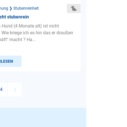
hung ❯ Stubenreinheit
icht stubenrein
 Hund (4 Monate alt) ist nicht
 Wie kriege ich es hin das er draußen
äft" macht ? Ha...
RLESEN
4
❯