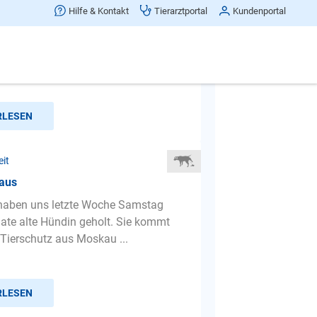
ge
Hilfe & Kontakt
Tierarztportal
Kundenportal
rf ein 6 Monate alter Bordercolly am
n. Ab wann kann er Nachts
afen
RLESEN
eit
raus
 haben uns letzte Woche Samstag
ate alte Hündin geholt. Sie kommt
Tierschutz aus Moskau ...
RLESEN