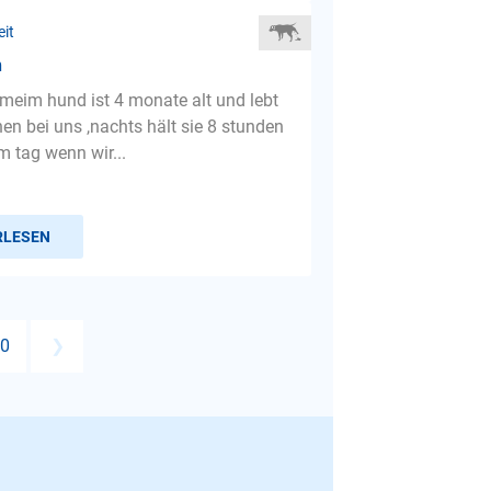
eit
n
,meim hund ist 4 monate alt und lebt
en bei uns ,nachts hält sie 8 stunden
m tag wenn wir...
RLESEN
0
❯