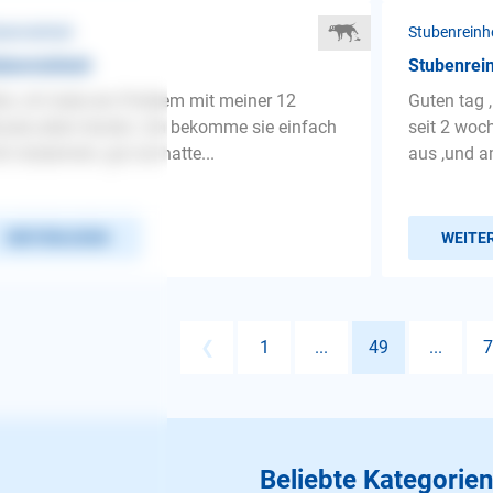
benreinheit
Stubenreinh
benreinheit
Stubenrei
lo, ich habe ein Problem mit meiner 12
Guten tag 
ate alten hündin. Ich bekomme sie einfach
seit 2 woch
ht stubenrein, gut sie hatte...
aus ,und a
WEITERLESEN
WEITE
❮
1
...
49
...
7
Beliebte Kategorien