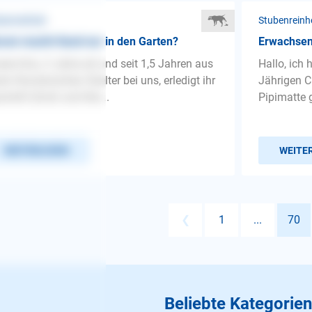
benreinheit
Stubenreinh
um macht Hund nur in den Garten?
Erwachsen
ere Kira, 3 Jahre alt und seit 1,5 Jahren aus
Hallo, ich
em Rumänischen Shelter bei uns, erledigt ihr
Jährigen C
chäft (Groß und Klei...
Pipimatte 
WEITERLESEN
WEITE
❮
1
...
70
Beliebte Kategorien