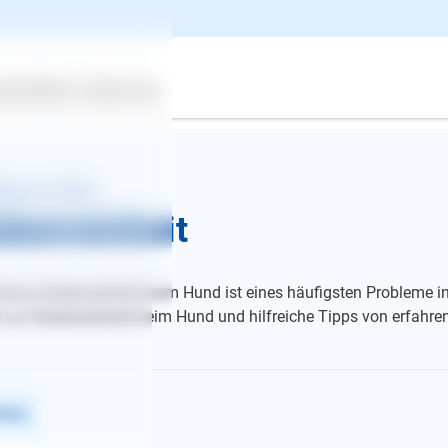
ertes
Über uns
Services
ragen zum Thema
ubenreinheit
ema Stubenreinheit beim Hund ist eines häufigsten Probleme in
 zur Stubenreinheit beim Hund und hilfreiche Tipps von erfahren
iltern
E-Mail