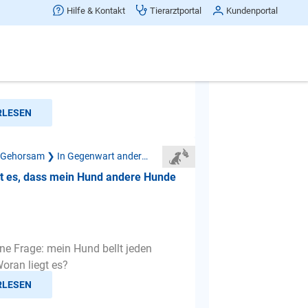
fiept, wenn er andere Hund sieht,
Hilfe & Kontakt
Tierarztportal
Kundenportal
ch tun?
 habe das Problem, dass mein 1,5
Terriermixrüde meiner Ansicht nach
rt hektisch an der ...
RLESEN
Mangelnder Gehorsam ❯ In Gegenwart anderer Hunde
gt es, dass mein Hund andere Hunde
ine Frage: mein Hund bellt jeden
oran liegt es?
RLESEN