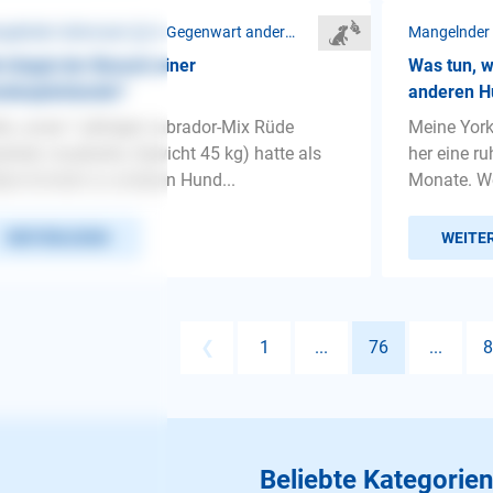
Mangelnder Gehorsam ❯ In Gegenwart anderer Hunde
 klappt der Besuch einer
Was tun, w
ndespielstunde?
anderen H
lo, unser 1 jähriger Labrador-Mix Rüde
Meine York
striert, muskulös, Gewicht 45 kg) hatte als
her eine ru
pe Kontakt zu anderen Hund...
Monate. We
WEITERLESEN
WEITE
❮
1
...
76
...
8
Beliebte Kategorien