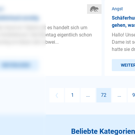
st
Angst
äferhund unruhig
Schäferhu
gehen, wa
n Hund ist 10jahre alt es handelt sich um
 Schäferhund. Seit Montag eigentlich schon
Hallo! Uns
ntag ist dieser sehr abwei...
Dame ist s
hatte sie d
WEITERLESEN
WEITE
❮
1
...
72
...
9
Beliebte Kategorien