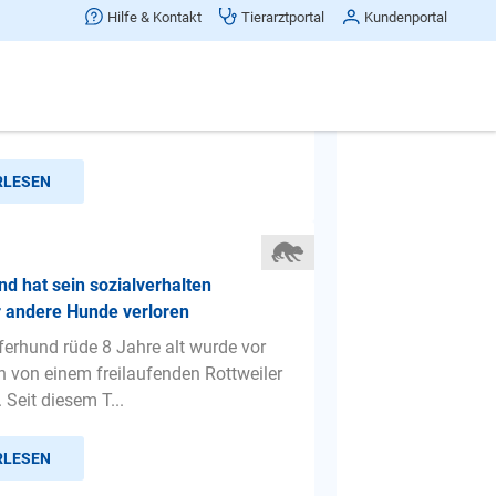
alten?
Hilfe & Kontakt
Tierarztportal
Kundenportal
jemand grüßt oder auch nur auffälig
ommt... Geknurre, hunde werden erst
gegangen nach dem M...
RLESEN
d hat sein sozialverhalten
 andere Hunde verloren
erhund rüde 8 Jahre alt wurde vor
n von einem freilaufenden Rottweiler
 Seit diesem T...
RLESEN