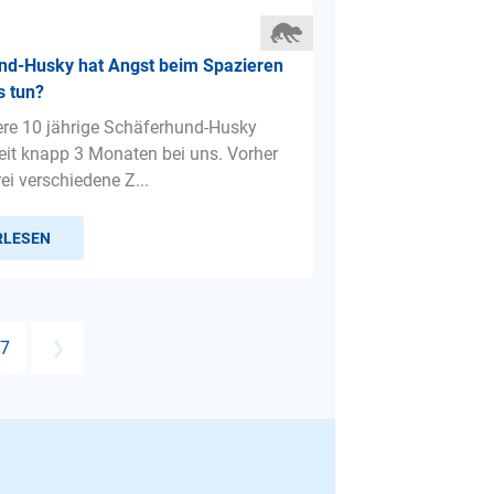
nd-Husky hat Angst beim Spazieren
s tun?
ere 10 jährige Schäferhund-Husky
eit knapp 3 Monaten bei uns. Vorher
rei verschiedene Z...
RLESEN
7
❯