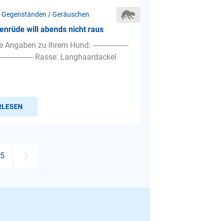
 Gegenständen / Geräuschen
nrüde will abends nicht raus
Angaben zu Ihrem Hund: ------------------
---------------------- Rasse: Langhaardackel
RLESEN
5
❯