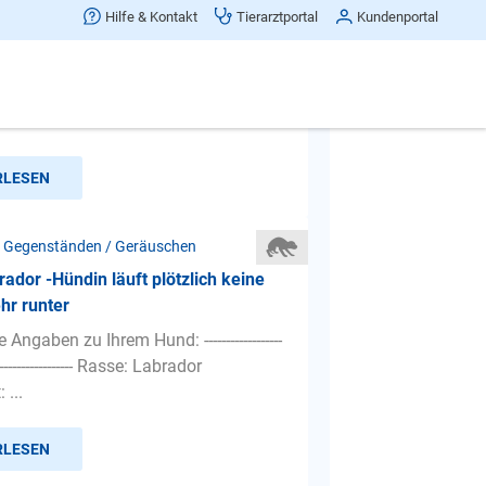
rt Hund Angst vor lauten Geräuschen
Hilfe & Kontakt
Tierarztportal
Kundenportal
Sylvester u.s.w.
Angaben zu Ihrem Hund: ------------------
---------------------- Rasse: Havaneser
...
RLESEN
 Gegenständen / Geräuschen
ador -Hündin läuft plötzlich keine
hr runter
Angaben zu Ihrem Hund: ------------------
--------------------- Rasse: Labrador
 ...
RLESEN