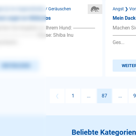
st ❯ Vor Gegenständen / Geräuschen
Angst ❯ Vor
sen angst vor Müllautos
Mein Dacke
hen Sie Angaben zu Ihrem Hund: ------------------
Machen Sie 
-------------------------------- Rasse: Shiba Inu
--------------
chlecht:...
Ges...
WEITERLESEN
WEITE
❮
1
...
87
...
9
Beliebte Kategorien