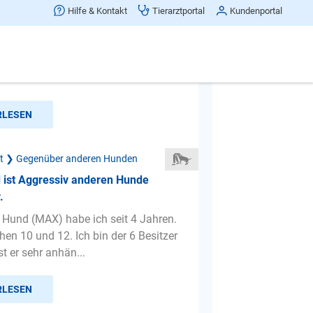
s verhalten bei anderen Hunden
Hilfe & Kontakt
Tierarztportal
Kundenportal
n Labrador Schäferhund mix- Rüde, 4
 ist ein sehr lieber gehorsamer Hund.
Wort...wenn ma...
RLESEN
ät ❯ Gegenüber anderen Hunden
 ist Aggressiv anderen Hunde
.
 Hund (MAX) habe ich seit 4 Jahren.
hen 10 und 12. Ich bin der 6 Besitzer
t er sehr anhän...
RLESEN