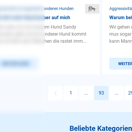
ressivität ❯ Gegenüber anderen Hunden
Aggressivit
 hört mein Hund besser auf mich
Warum bel
lo wenn ich mit meinem Hund Sandy
Wir gehen r
zieren gehe und ein anderer Hund kommt
mus sogar
l ob Rüde oder Weibchen die rastet imm...
kann Mann 
WEITERLESEN
WEITE
❮
1
...
93
...
2
Beliebte Kategorien