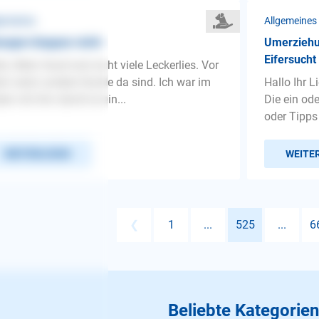
gemeines
Allgemeines
ngen klappen nicht
Umerziehu
Eifersucht 
lo, Mein Hund isst nicht viele Leckerlies. Vor
em wenn andere Hunde da sind. Ich war im
Hallo Ihr L
en mit ihm damit er ein...
Die ein od
oder Tipps
WEITERLESEN
WEITE
❮
1
...
525
...
6
Beliebte Kategorien