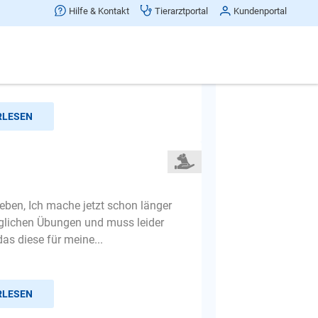
Hilfe & Kontakt
Tierarztportal
Kundenportal
soll man den eine Übung machen
tler ?
RLESEN
ieben, Ich mache jetzt schon länger
äglichen Übungen und muss leider
das diese für meine...
RLESEN