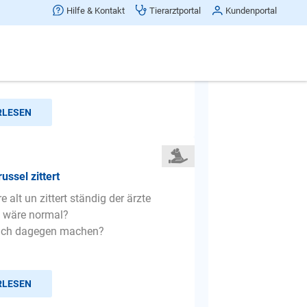
 Katzen, kein Frieden
Hilfe & Kontakt
Tierarztportal
Kundenportal
r haben vor drei Wochen zwei Golden
aus dem Tierheim adoptiert, ca 5 & 6
Über ihre Vorge...
RLESEN
ussel zittert
re alt un zittert ständig der ärzte
 wäre normal?
ich dagegen machen?
RLESEN