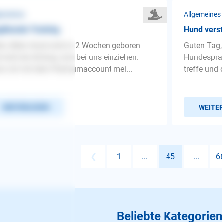
gemeines
Allgemeines
dhunde Training
Hund vers
lo, Mein Hund wird in 2 Wochen geboren
Guten Tag,
 wird ab Anfang Juni bei uns einziehen.
Hundespra
n ich mit dem Premiumaccount mei...
treffe und
WEITERLESEN
WEITE
❮
1
...
45
...
6
Beliebte Kategorien