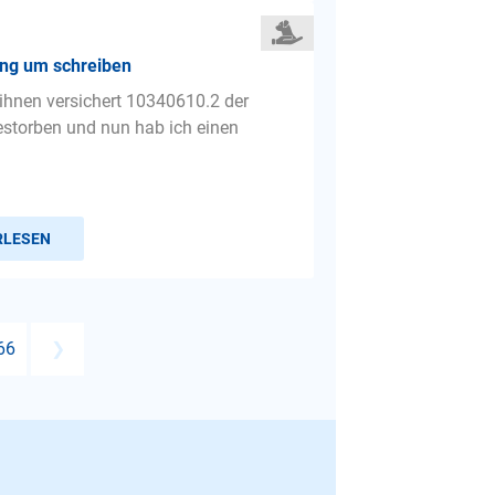
ung um schreiben
 ihnen versichert 10340610­.2 der
estorben und nun hab ich einen
RLESEN
66
❯