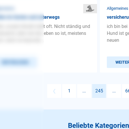
gemeines
Allgemeines
len im Garten und unterwegs
versicher
lo, unsere Hündin bellt oft. Nicht ständig und
ich bin bei
auernd, aber wie das eben so ist, meistens
Hund ist g
n, wenn es besonde...
neuen
WEITERLESEN
WEITE
❮
1
...
245
...
6
Beliebte Kategorien