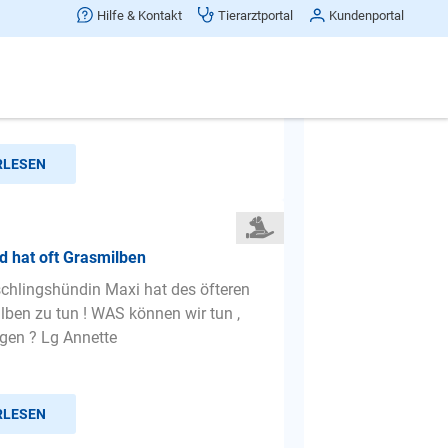
Hilfe & Kontakt
Tierarztportal
Kundenportal
Mein Hund bellt wenn es an der Türe
d bei jedem kleinen Geräusch in der
er wenn er hör...
RLESEN
 hat oft Grasmilben
chlingshündin Maxi hat des öfteren
lben zu tun ! WAS können wir tun ,
gen ? Lg Annette
RLESEN