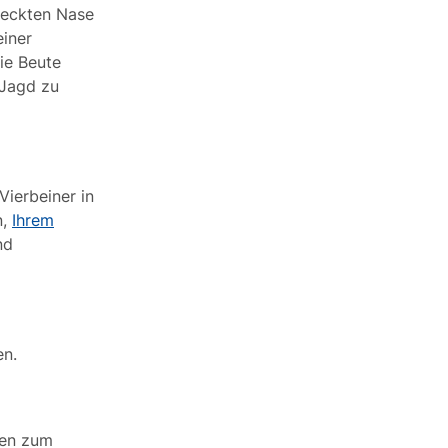
reckten Nase
einer
ie Beute
 Jagd zu
Vierbeiner in
n,
Ihrem
nd
en.
gen zum