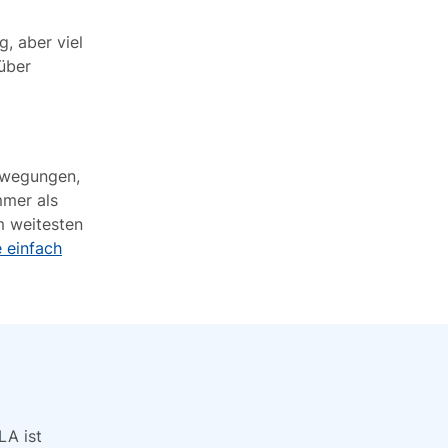
, aber viel
über
ewegungen,
mmer als
m weitesten
e einfach
LA ist