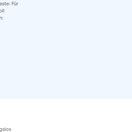
ste: Für
ll
n:
gslos