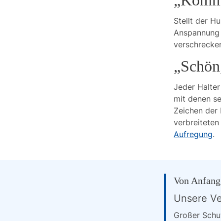
„Komm 
Stellt der H
Anspannung i
verschrecken
„Schön,
Jeder Halter
mit denen se
Zeichen der 
verbreitete
Aufregung
.
Von Anfang
Unsere Ve
Großer Schut