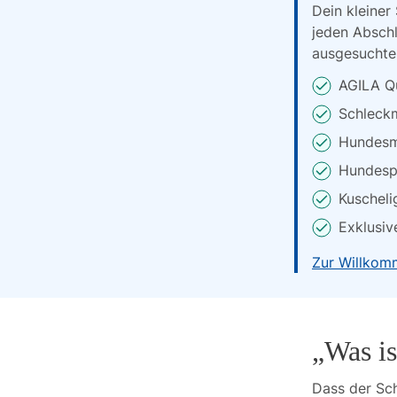
Dein kleiner
jeden Abschl
ausgesuchte
AGILA Qu
Schleck
Hundesm
Hundesp
Kuscheli
Exklusiv
Zur Willkom
„Was is
Dass der Sch