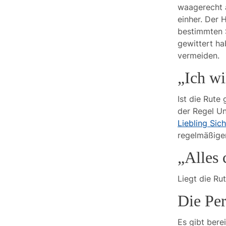
waagerecht a
einher. Der 
bestimmten S
gewittert ha
vermeiden.
„Ich wi
Ist die Rute
der Regel Un
Liebling Sic
regelmäßige
„Alles 
Liegt die Ru
Die Per
Es gibt bere