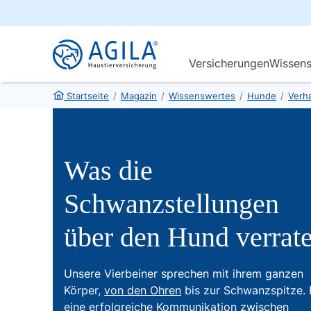
Startseite
/
Magazin
/
Wissenswertes
/
Hunde
/
Verha
Was die
Schwanzstellungen
über den Hund verrat
Unsere Vierbeiner sprechen mit ihrem ganzen
Körper,
von den Ohren
bis zur Schwanzspitze. 
eine
erfolgreiche Kommunikation zwischen