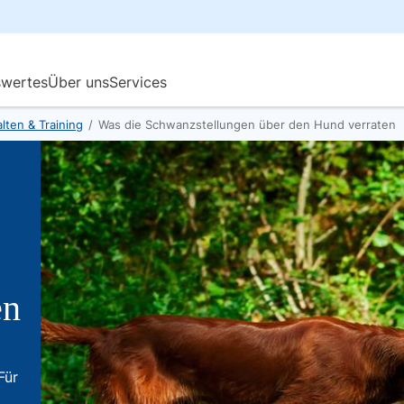
lten & Training
/
Was die Schwanzstellungen über den Hund verraten
en
Für