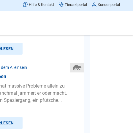
angst
Hilfe & Kontakt
Tierarztportal
Kundenportal
ein Hund 3-4 Jahre kann aber mein
 alleine zuhause lassen oder vor den
r auf mich wartet ...
RLESEN
 dem Alleinsein
ben
hat massive Probleme allein zu
anchmal jammert er oder macht,
n Spaziergang, ein pfützche...
RLESEN