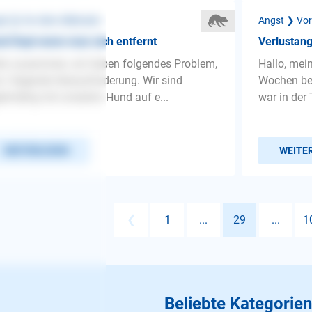
st ❯ Vor dem Alleinsein
Angst ❯ Vor
d fiept wenn man sich entfernt
Verlustang
lo zusammen, wir haben folgendes Problem,
Hallo, mein
. folgende Herausforderung. Wir sind
Wochen be
elmäßig mit unserem Hund auf e...
war in der 
WEITERLESEN
WEITE
❮
1
...
29
...
1
Beliebte Kategorien