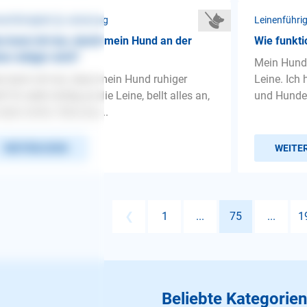
nenführigkeit ❯ Leinenzug
Leinenführi
 kann ich tun, damit mein Hund an der
Wie funkti
ne ruhiger wird?
Mein Hund 
 kann ich tun, dass mein Hund ruhiger
Leine. Ich
d? Er zieht richtig an die Leine, bellt alles an,
und Hundes
 aber nichts. Was kan...
WEITERLESEN
WEITE
❮
1
...
75
...
1
Beliebte Kategorien