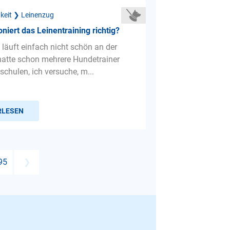
gkeit ❯ Leinenzug
oniert das Leinentraining richtig?
läuft einfach nicht schön an der
 hatte schon mehrere Hundetrainer
chulen, ich versuche, m...
RLESEN
95
❯