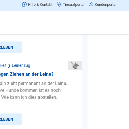
führigkeit am besten trainieren?
Hilfe & Kontakt
Tierarztportal
Kundenportal
(Vito) ist unaufmerksam. Er zieht
 an der Leine, fiept ständig zuhause,
ere Gäste an &...
RLESEN
gkeit ❯ Leinenzug
egen Ziehen an der Leine?
in zieht permanent an der Leine.
re Hunde kommen ist es noch
Wie kann ich dies abstellen...
RLESEN