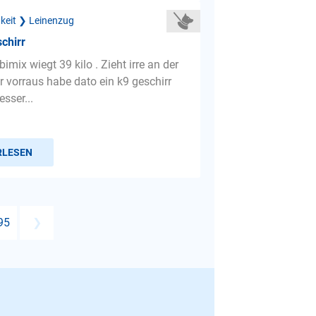
gkeit ❯ Leinenzug
chirr
bimix wiegt 39 kilo . Zieht irre an der
r vorraus habe dato ein k9 geschirr
esser...
RLESEN
95
❯