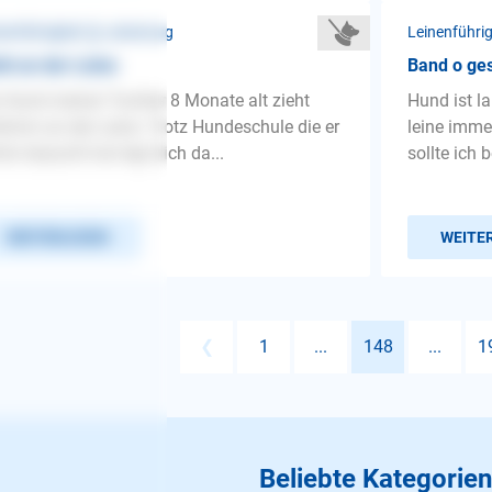
nenführigkeit ❯ Leinenzug
Leinenführi
ht an der Leine
Band o ges
 Hund meiner Tochter 8 Monate alt zieht
Hund ist la
limm an der Leine. Trotz Hundeschule die er
leine imme
ön besucht hat legt dich da...
sollte ich b
WEITERLESEN
WEITE
❮
1
...
148
...
1
Beliebte Kategorien