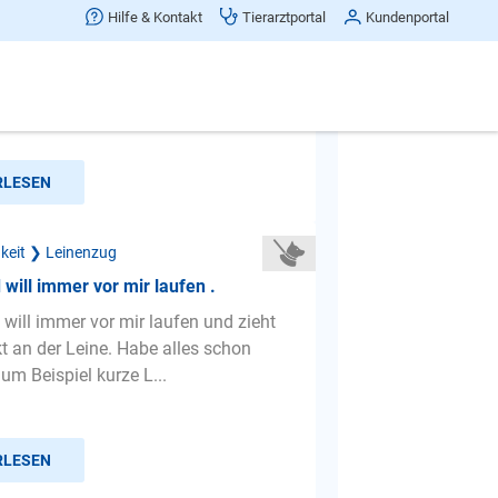
Hilfe & Kontakt
Tierarztportal
Kundenportal
ch noch tun das mein Hund nicht an
o zieht
RLESEN
gkeit ❯ Leinenzug
will immer vor mir laufen .
will immer vor mir laufen und zieht
kt an der Leine. Habe alles schon
um Beispiel kurze L...
RLESEN