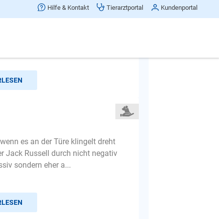
 Anbellen beim Spaziergang
Hilfe & Kontakt
Tierarztportal
Kundenportal
r hat mit ca. 4 Monaten einen Streit
ir und meinem SchVa... der auf
t hat..... schlichten...
RLESEN
wenn es an der Türe klingelt dreht
er Jack Russell durch nicht negativ
siv sondern eher a...
RLESEN