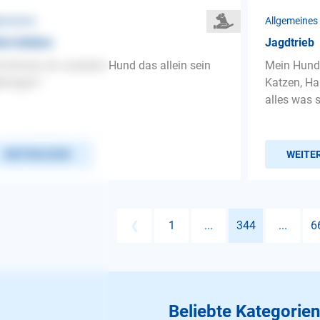
gemeines
Allgemeines
ein bleiben
Jagdtrieb
 können wir unserem Hund das allein sein
Mein Hund 
bringen?
Katzen, Ha
alles was s
WEITERLESEN
WEITE
❮
1
...
344
...
6
Beliebte Kategorien