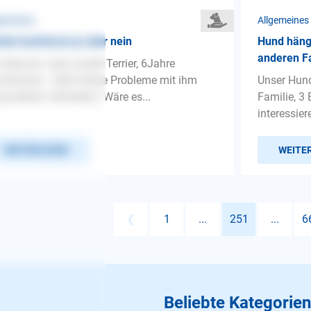
gemeines
Allgemeines
de kastrieren ja oder nein
Hund häng
anderen Fa
 habe ein Jack russell Terrier, 6Jahre
,männlich . Gibt's keine Probleme mit ihm
Unser Hund 
sundheit, Verhalten). Wäre es...
Familie, 3
interessier
WEITERLESEN
WEITE
❮
1
...
251
...
6
Beliebte Kategorien