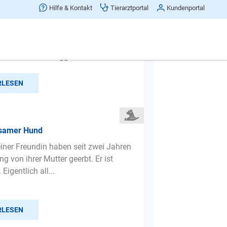
losrennen und dabei 'aggressiv'
Hilfe & Kontakt
Tierarztportal
Kundenportal
und angeleint und wir passieren
sonen kommt es vor, dass er sich auf
en eine Person aggres...
RLESEN
tsamer Hund
iner Freundin haben seit zwei Jahren
ng von ihrer Mutter geerbt. Er ist
 Eigentlich all...
RLESEN