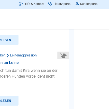
 knurren an der Leine
Hilfe & Kontakt
Tierarztportal
Kundenportal
h besitze zwei Hunde: eine Husky-
ahre, unkastriert), welche ich mir als
lt habe und ein...
RLESEN
gkeit ❯ Leinenaggression
n an Leine
ch tun damit Kira wenn sie an der
nderen Hunden vorbei geht nicht
RLESEN