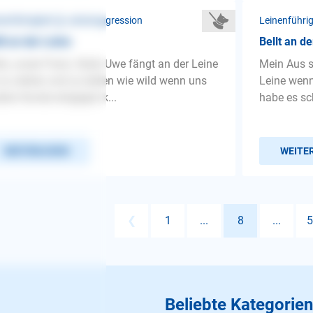
nenführigkeit ❯ Leinenaggression
Leinenführi
lt an der Leine
Bellt an de
lo, unser Franz. Bully Uwe fängt an der Leine
Mein Aus si
zu ziehen und zu bellen wie wild wenn uns
Leine wenn
ere Hunde entgegen k...
habe es sc
WEITERLESEN
WEITE
❮
1
...
8
...
5
Beliebte Kategorien