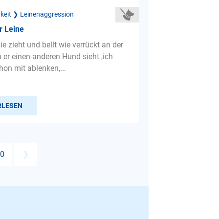
gkeit ❯ Leinenaggression
r Leine
e zieht und bellt wie verrückt an der
 er einen anderen Hund sieht ,ich
hon mit ablenken,...
RLESEN
0
❯