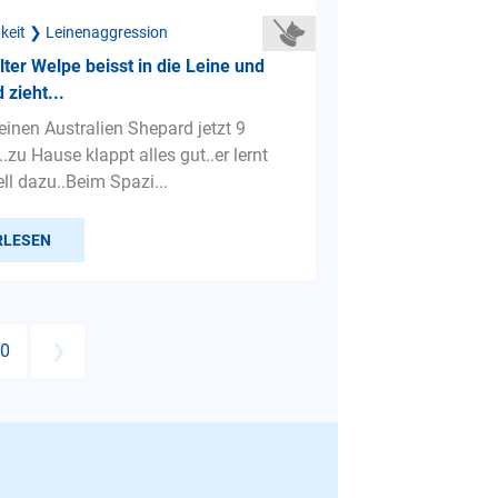
gkeit ❯ Leinenaggression
ter Welpe beisst in die Leine und
 zieht...
einen Australien Shepard jetzt 9
.zu Hause klappt alles gut..er lernt
ll dazu..Beim Spazi...
RLESEN
0
❯