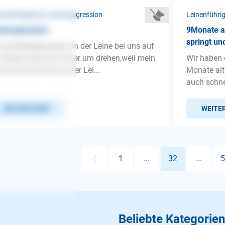
nenführigkeit ❯ Leinenaggression
Leinenführi
nenagression
9Monate al
springt und
 Hundebegenungen an der Leine bei uns auf
 Straße muß ich immer um drehen,weil mein
Wir haben 
d wie eine Furie an der Lei...
Monate alt.
auch schne
WEITERLESEN
WEITE
❮
1
...
32
...
5
Beliebte Kategorien