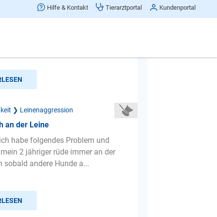
keine anderen Hunde
Hilfe & Kontakt
Tierarztportal
Kundenportal
bekomme ich das raus das mein
sobald sie einen andern Hund sieht
regt und ab der Leine z...
RLESEN
gkeit ❯ Leinenaggression
h an der Leine
 ich habe folgendes Problem und
 mein 2 jähriger rüde immer an der
h sobald andere Hunde a...
RLESEN