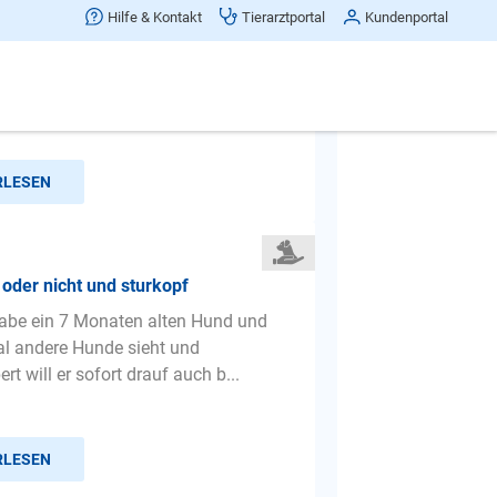
Hilfe & Kontakt
Tierarztportal
Kundenportal
 Benny 17 Monate schnuppert immer
 und markiert überall. Beim
ehen schaltet er auf Durchg...
RLESEN
 oder nicht und sturkopf
habe ein 7 Monaten alten Hund und
l andere Hunde sieht und
t will er sofort drauf auch b...
RLESEN