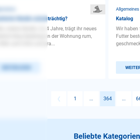
gemeines
Allgemeines
trierte Hündin scheinträchtig?
Katalog
lo, meine Hündin, Ca 4 Jahre, trägt ihr neues
Wir haben 
etsch-ding Spielzeug in der Wohnung rum,
Futter bes
 Bett, aufs Sofa und pra...
geschmeckt
WEITERLESEN
WEITE
❮
1
...
364
...
6
Beliebte Kategorien