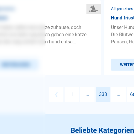
gemeines
Allgemeines
tzen
Hund friss
 haben selbst eine katze zuhause, doch
Unser Hund
mt uns beim spazeiren gehen eine katze
Die Blutwe
r den weg schreit mein hund entsä...
Pansen, He
WEITERLESEN
WEITE
❮
1
...
333
...
6
Beliebte Kategorien