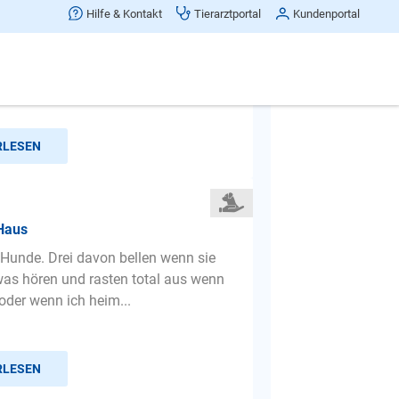
dere Hunde
Hilfe & Kontakt
Tierarztportal
Kundenportal
n wir spazieren gehen und ein
nd auf einem Grundstück bellt, dann
rer zurück. Er merkt si...
RLESEN
 Haus
 Hunde. Drei davon bellen wenn sie
as hören und rasten total aus wenn
 oder wenn ich heim...
RLESEN