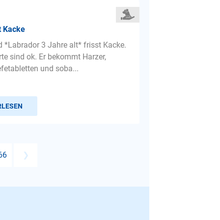
t Kacke
 *Labrador 3 Jahre alt* frisst Kacke.
rte sind ok. Er bekommt Harzer,
fetabletten und soba...
RLESEN
66
❯