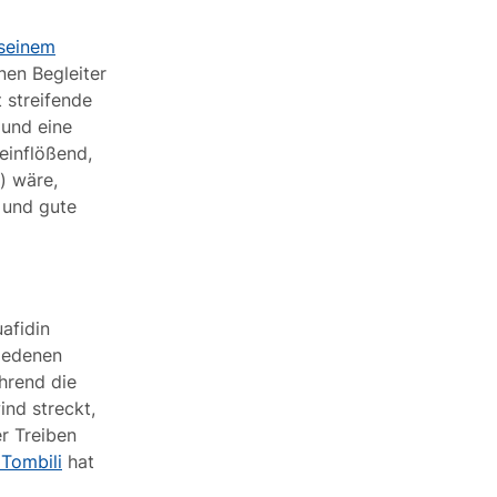
seinem
nen Begleiter
 streifende
 und eine
einflößend,
) wäre,
n und gute
afidin
iedenen
hrend die
ind streckt,
r Treiben
 Tombili
hat