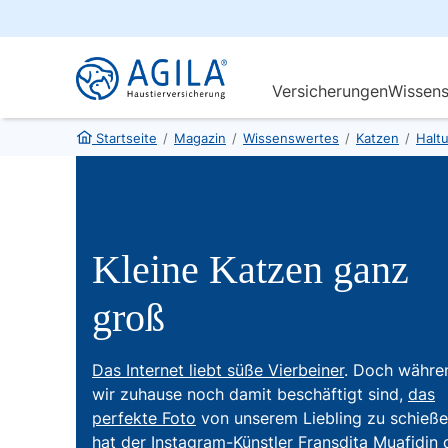
Startseite
/
Magazin
/
Wissenswertes
/
Katzen
/
Haltu
Kleine Katzen ganz
groß
Das Internet liebt süße Vierbeiner
. Doch währe
wir zuhause noch damit beschäftigt sind,
das
perfekte Foto
von unserem Liebling zu schieße
hat der Instagram-Künstler Fransdita Muafidin 