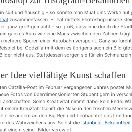
otoshop zur Instagram-Bekanntheit
 in süß und flauschig – so könnte man Muafidins Werke auf
anal
zusammenfassen. Er hat mittels Photoshop unsere klei
lder ganz groß gemacht – so groß, dass eine durch die Stadt
 ein ganzes Auto wie eine Maus zwischen den Zähnen trägt
h mehrere Spuren einer Autobahn versperrt. Ganz so furcht
eispiel bei Godzilla (mit dem es übrigens auch ein Bild gibt
Bilder nicht aus. Stattdessen sorgen sie für ein Schmunzel
er Idee vielfältige Kunst schaffen
ten Catzilla-Post im Februar vergangenen Jahres postet Mu
eue Fotos von überdimensionierten Stubentigern in versch
Landschaften. Seine Kreativität nimmt dabei kein Ende: Wä
uf einem Kreuzfahrtschiff die Nase in den frischen Meeresw
ch eine andere an den Big Ben und beobachtet das Londone
ze des Wahrzeichens aus. Selbst die
Istanbuler Bekanntheit
 auf einem seiner Bilder verewigt.