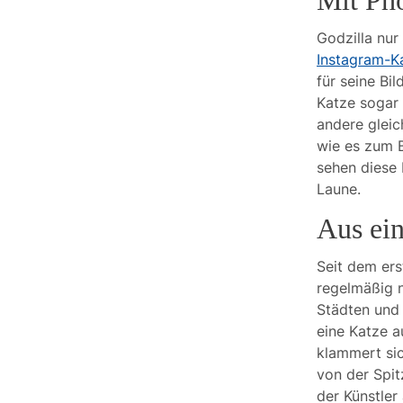
Mit Ph
Godzilla nur
Instagram-K
für seine Bi
Katze sogar
andere gleic
wie es zum B
sehen diese 
Laune.
Aus ein
Seit dem ers
regelmäßig n
Städten und 
eine Katze a
klammert si
von der Spit
der Künstler