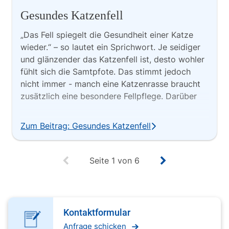
Gesundes Katzenfell
„Das Fell spiegelt die Gesundheit einer Katze
wieder.“ – so lautet ein Sprichwort. Je seidiger
und glänzender das Katzenfell ist, desto wohler
fühlt sich die Samtpfote. Das stimmt jedoch
nicht immer - manch eine Katzenrasse braucht
zusätzlich eine besondere Fellpflege. Darüber
hinaus spielen Faktoren wie zum Beispiel das
Alter, der gesundheitliche Zustand und
Zum Beitrag: Gesundes Katzenfell
Vorbelastungen, wie Allergien oder Krankheiten,
eine Rolle für ein gesundes Katzenfell.
Seite
1
von
6
Kontaktformular
Anfrage schicken