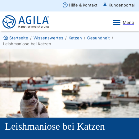
AGILA Kunden-App
Ansehen
×
AGILA Haustierversicherung AG
Gratis - Im Play Store laden
Startseite
/
Wissenswertes
/
Katzen
/
Gesundheit
/
Leishmaniose bei Katzen
Leishmaniose bei Katzen