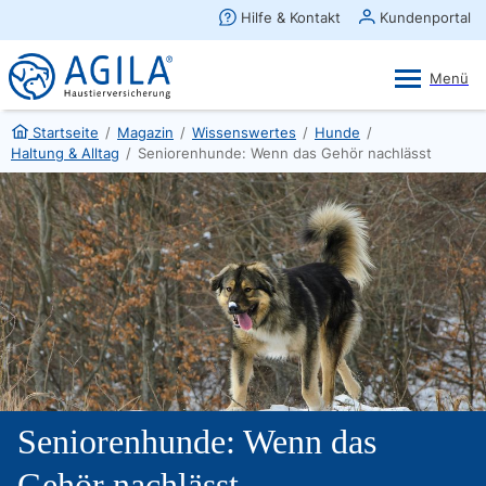
AGILA Kunden-App
Ansehen
×
AGILA Haustierversicherung AG
Gratis - Im Play Store laden
Startseite
/
Magazin
/
Wissenswertes
/
Hunde
/
Haltung & Alltag
/
Seniorenhunde: Wenn das Gehör nachlässt
Seniorenhunde: Wenn das
Gehör nachlässt