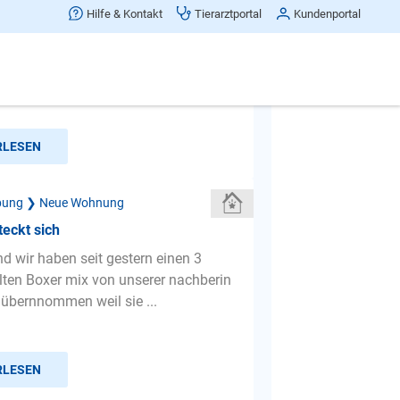
g kann mein Hund nicht alleine
Hilfe & Kontakt
Tierarztportal
Kundenportal
s tun?
ahre alt, kann nicht mehr alleine
eiben. ich musste aus meiner
us und war 2 Monaten bei...
RLESEN
bung ❯ Neue Wohnung
eckt sich
d wir haben seit gestern einen 3
ten Boxer mix von unserer nachberin
übernnommen weil sie ...
RLESEN