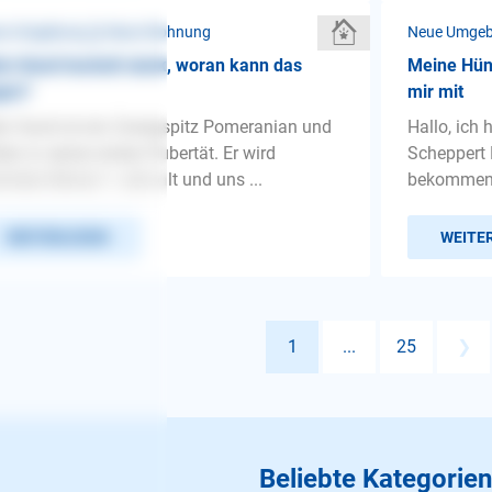
e Umgebung ❯ Neue Wohnung
Neue Umge
n Hund hechelt stark, woran kann das
Meine Hünd
gen?
mir mit
n Hund ist ein Zwergspitz Pomeranian und
Hallo, ich 
ten in seiner ersten Pubertät. Er wird
Scheppert 
hsten Monat 1 Jahr alt und uns ...
bekommen, 
WEITERLESEN
WEITE
1
...
25
❯
Beliebte Kategorien