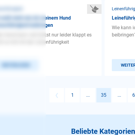
nenführigkeit
Leinenführig
 weiß nicht wie ich meinem Hund
Leineführi
nenführigkeit beibringen
Wie kann i
n Hund kann viel trickst nur leider klappt es
beibringen
ht so toll mit der Leinenführigkeit
WEITERLESEN
WEITE
❮
1
...
35
...
6
Beliebte Kategorien