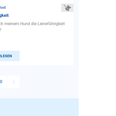
keit
gkeit
ch meinem Hund die Leineführigkeit
?
RLESEN
0
❯