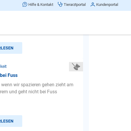
t zu anderen Hunden
Hilfe & Kontakt
Tierarztportal
Kundenportal
 habe einen Golden Retriever Rüden (
riert ) und eine Hündin. Wenn der
 anderen Hund sieh...
RLESEN
keit
 bei Fuss
wenn wir spazieren gehen zieht am
rem und geht nicht bei Fuss
RLESEN