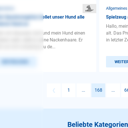
gemeines
Allgemeines
m Spazierengehen bellet unser Hund alle
Spielzeug 
deren Hund an
Hallo, mei
n wir draussen sind und mein Hund einen
alt. Das Pr
eren sieht, stellt er seine Nackenhaare. Er
in letzter Z
lt und will unbedingt zu de...
WEITERLESEN
WEITE
❮
1
...
168
...
6
Beliebte Kategorien