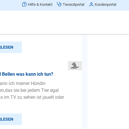
ne lassen
Hilfe & Kontakt
Tierarztportal
Kundenportal
hrige Jack Russel Hündin muss ab
 paar Stunden alleine zuhause
ne ganze Zeit hat es supe...
RLESEN
 Bellen was kann ich tun?
kann ich meiner Hündin
,das sie bei jedem Tier egal
s im TV zu sehen ist jauelt oder
RLESEN