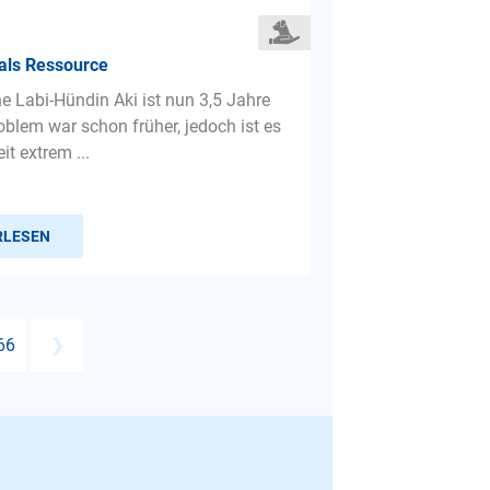
als Ressource
ne Labi-Hündin Aki ist nun 3,5 Jahre
oblem war schon früher, jedoch ist es
eit extrem ...
RLESEN
66
❯