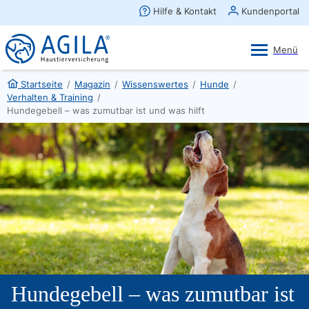
AGILA Kunden-App
Ansehen
×
AGILA Haustierversicherung AG
Gratis - Im Play Store laden
Startseite
/
Magazin
/
Wissenswertes
/
Hunde
/
Verhalten & Training
/
Hundegebell – was zumutbar ist und was hilft
Hundegebell – was zumutbar ist