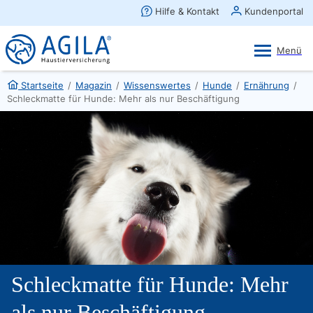
AGILA Kunden-App
Ansehen
×
AGILA Haustierversicherung AG
Gratis - Im Play Store laden
Startseite
/
Magazin
/
Wissenswertes
/
Hunde
/
Ernährung
/
Schleckmatte für Hunde: Mehr als nur Beschäftigung
Schleckmatte für Hunde: Mehr
als nur Beschäftigung