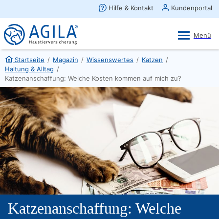
AGILA Kunden-App
Ansehen
×
AGILA Haustierversicherung AG
Gratis - Im Play Store laden
Startseite
/
Magazin
/
Wissenswertes
/
Katzen
/
Haltung & Alltag
/
Katzenanschaffung: Welche Kosten kommen auf mich zu?
Katzenanschaffung: Welche