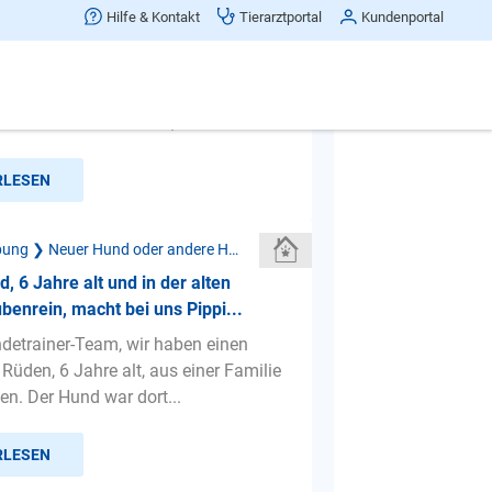
 ich am besten einen unkastrierten
Hilfe & Kontakt
Tierarztportal
Kundenportal
 eine Hündin zusammen?
uns zu unserem unkastrierten Rüden
n geholt und möchten wissen, wie
ten verhindern können,...
RLESEN
Neue Umgebung ❯ Neuer Hund oder andere Haustiere
, 6 Jahre alt und in der alten
ubenrein, macht bei uns Pippi...
detrainer-Team, wir haben einen
Rüden, 6 Jahre alt, aus einer Familie
. Der Hund war dort...
RLESEN