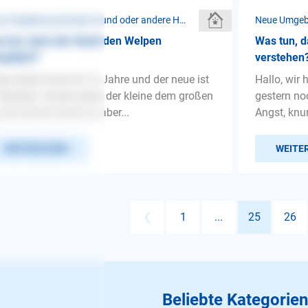
Neue Umgebung ❯ Neuer Hund oder andere Haustiere
 tun, dass der Hund den Welpen
Was tun, d
eptiert?
verstehen
er erster Hund ist 12 Jahre und der neue ist
Hallo, wir 
Wochen. Immer wenn der kleine dem großen
gestern no
nah kommt knurrt er, aber...
Angst, knur
WEITERLESEN
WEITE
❮
1
...
25
26
Beliebte Kategorien