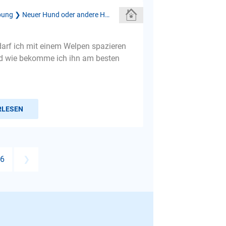
Neue Umgebung ❯ Neuer Hund oder andere Haustiere
darf ich mit einem Welpen spazieren
d wie bekomme ich ihn am besten
RLESEN
6
❯