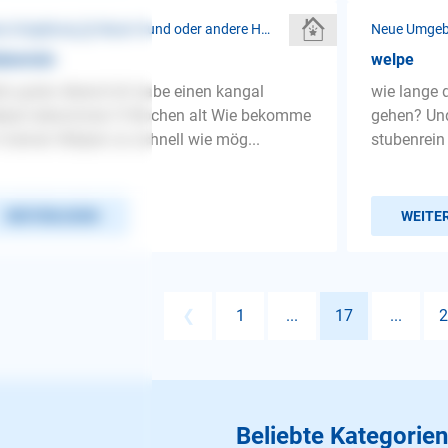
Neue Umgebung ❯ Neuer Hund oder andere Haustiere
benrein
welpe
lo guten Abend Ich habe einen kangal
wie lange 
lpen bekommen 9 Wochen alt Wie bekomme
gehen? Un
 meinen Welpen so schnell wie mög...
stubenrein
WEITERLESEN
WEITE
❮
1
...
17
...
2
Beliebte Kategorien