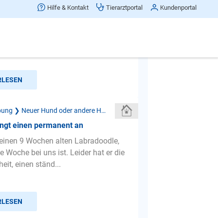
nglücklich über Welpen
Hilfe & Kontakt
Tierarztportal
Kundenportal
haben eine 3,5 jährige Yorkie Dame,
s bezogen. Sie ist eher ein
 Vertreter und beim Ke...
RLESEN
Neue Umgebung ❯ Neuer Hund oder andere Haustiere
ingt einen permanent an
einen 9 Wochen alten Labradoodle,
te Woche bei uns ist. Leider hat er die
it, einen ständ...
RLESEN