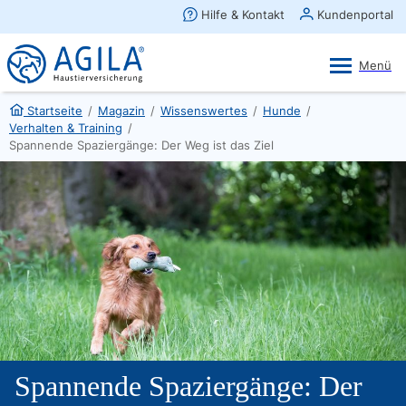
AGILA Kunden-App
Ansehen
×
AGILA Haustierversicherung AG
Gratis - Im Play Store laden
Startseite
/
Magazin
/
Wissenswertes
/
Hunde
/
Verhalten & Training
/
Spannende Spaziergänge: Der Weg ist das Ziel
Spannende Spaziergänge: Der