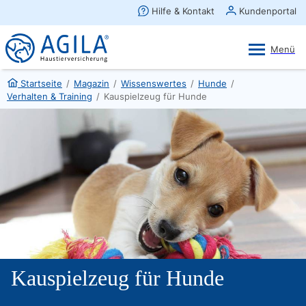
AGILA Kunden-App
Ansehen
×
AGILA Haustierversicherung AG
Gratis - Im Play Store laden
Startseite
/
Magazin
/
Wissenswertes
/
Hunde
/
Verhalten & Training
/
Kauspielzeug für Hunde
Kauspielzeug für Hunde