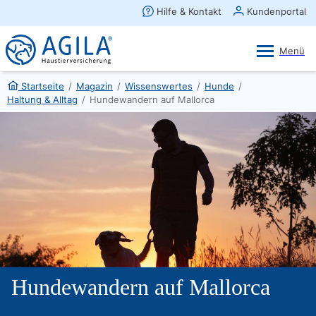
AGILA Kunden-App
Ansehen
×
AGILA Haustierversicherung AG
Gratis - Im Play Store laden
Startseite
/
Magazin
/
Wissenswertes
/
Hunde
/
Haltung & Alltag
/
Hundewandern auf Mallorca
Hundewandern auf Mallorca