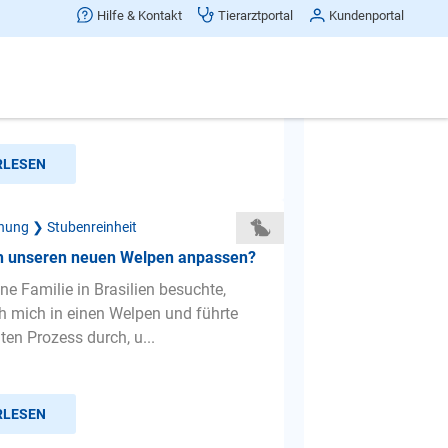
n an Schlafplatz gewöhnen?
Hilfe & Kontakt
Tierarztportal
Kundenportal
mal vielen Dank für diesen tollen
nser Vizsladorwelpe (9 Wochen) ist
ner Woche bei uns...
RLESEN
hung ❯ Stubenreinheit
ich unseren neuen Welpen anpassen?
ne Familie in Brasilien besuchte,
ch mich in einen Welpen und führte
en Prozess durch, u...
RLESEN