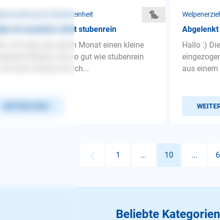
penerziehung ❯ Stubenreinheit
Welpenerzie
pe ist woanders nicht stubenrein
Abgelenkt
lo, ich habe seit einem Monat einen kleine
Hallo :) Di
rgspitz-Welpen, der so gut wie stubenrein
eingezogen
. Da mein Freund und ich...
aus einem 
WEITERLESEN
WEITE
❮
1
...
10
...
6
Beliebte Kategorien