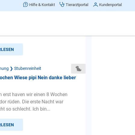
n
Hilfe & Kontakt
Tierarztportal
Kundenportal
e hat Angst draussen sein Geschäft
er hält ein bis wir wieder drin sind.
d jammert will ...
RLESEN
hung ❯ Stubenreinheit
chen Wiese pipi Nein danke lieber
rn erst haven wir einen 8 Wochen
dor rüden. Die erste Nacht war
cht so schlecht. Ich bin...
RLESEN