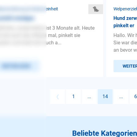
penerziehung ❯ Stubenreinheit
Welpenerzie
chäft erledigen
Hund zerw
pinkelt er
löchen, unsere kleine ist 3 Monate alt. Heute
 wie auch des öfteren mal, pinkelt sie
Hallo. Wir
ußen und kotet dort auch a...
Sie war die
an bevor wi
WEITERLESEN
WEITE
❮
1
...
14
...
6
Beliebte Kategorien