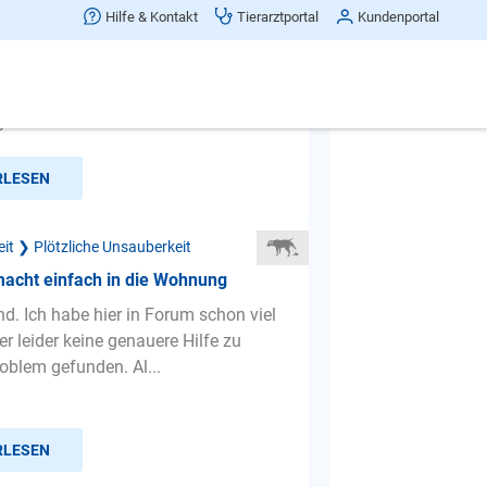
lt ab und zu nachts auf den
Hilfe & Kontakt
Tierarztportal
Kundenportal
er
harly, ein Spitz, 6 Jahre alt, hat
 in die Wohnung gemacht. Er schläft
jeher im Schlafzim...
RLESEN
it ❯ Plötzliche Unsauberkeit
macht einfach in die Wohnung
d. Ich habe hier in Forum schon viel
r leider keine genauere Hilfe zu
blem gefunden. Al...
RLESEN