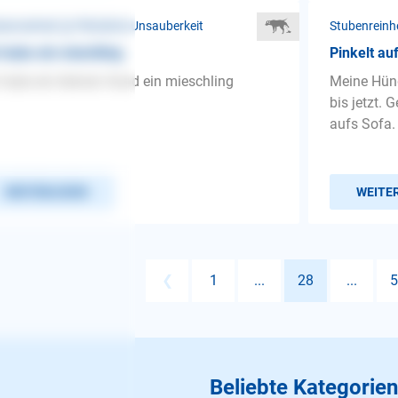
benreinheit ❯ Plötzliche Unsauberkeit
Stubenreinhe
 habe ein miechling
Pinkelt a
 habe ein kleinen Hund ein mieschling
Meine Hündi
bis jetzt. 
aufs Sofa. 
WEITERLESEN
WEITE
❮
1
...
28
...
5
Beliebte Kategorien