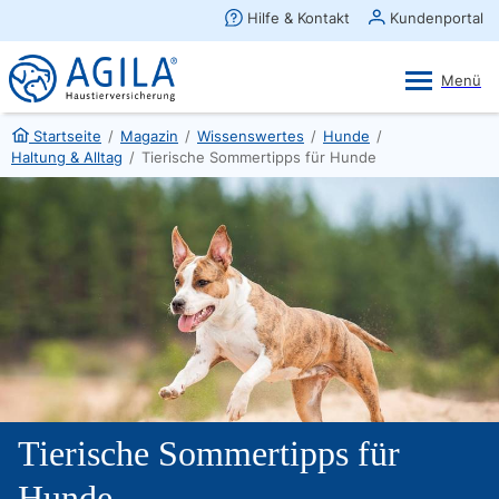
AGILA Kunden-App
Ansehen
×
AGILA Haustierversicherung AG
Gratis - Im Play Store laden
Startseite
/
Magazin
/
Wissenswertes
/
Hunde
/
Haltung & Alltag
/
Tierische Sommertipps für Hunde
Tierische Sommertipps für
Hunde