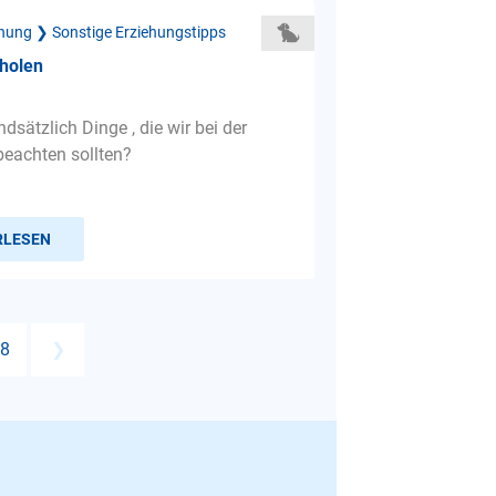
hung ❯ Sonstige Erziehungstipps
holen
ndsätzlich Dinge , die wir bei der
eachten sollten?
RLESEN
8
❯