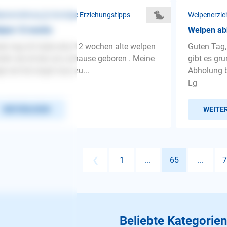
penerziehung ❯ Sonstige Erziehungstipps
Welpenerzie
lpen 12 woche
Welpen ab
en tag ich habe eine 12 wochen alte welpen
Guten Tag,
din sie ist bei uns zuhause geboren . Meine
gibt es gru
ge sie hat angst raus zu...
Abholung b
Lg
WEITERLESEN
WEITE
❮
1
...
65
...
7
Beliebte Kategorien