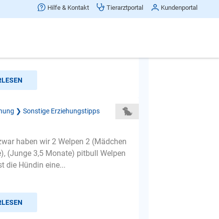
 Ruhe bringen
Hilfe & Kontakt
Tierarztportal
Kundenportal
seit vier Tagen einen 10 Wochen
ador Rüden und der ist einfach nicht
 bringen. Er beißt a...
RLESEN
hung ❯ Sonstige Erziehungstipps
zwar haben wir 2 Welpen 2 (Mädchen
), (Junge 3,5 Monate) pitbull Welpen
t die Hündin eine...
RLESEN